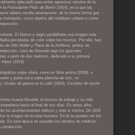
cialmente adecuado para estos agresivos retratos de la
n la Postsdamer Platz de Berlín
(1914), en la que las
espacio urbano resulta amenazante, de la misma forma que
la metrópolis, como objetos del mobiliario urbano o como
omposición.
colores. El blanco y negro posibilitaba una imagen más
ñadía pinceladas de color sobre los mismos. Por ello, han
ato de Otto Müller
y
Plaza de la Artillería,
ambos de
producción, caso de
Desnudo bajo los girasoles
ntas a partir de dos matrices, dedicado a su primera
s Alpes
(1919) .
litografías sobre vitela, como en
Niña artista
(1909), o
afuerte y punta seca sobre plancha de zinc, en
4),
Viudas de guerra en la calle
(1914),
Cocottes de noche
imera Guerra Mundial, el exceso de trabajo y su vida
compañaría hasta el final de sus días. En estos años
ante los acontecimientos bélicos y ante sí mismo. De 1918
lve la imagen de la ruina humana. En él se pueden ver los
ada. En esta época se suceden los retratos de médicos,
u producción.