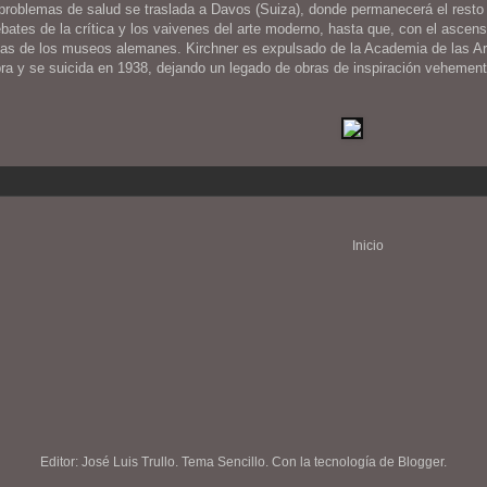
roblemas de salud se traslada a Davos (Suiza), donde permanecerá el resto de
bates de la crítica y los vaivenes del arte moderno, hasta que, con el ascen
das de los museos alemanes. Kirchner es expulsado de la Academia de las Art
bra y se suicida en 1938, dejando un legado de obras de inspiración vehemen
Inicio
Editor: José Luis Trullo. Tema Sencillo. Con la tecnología de
Blogger
.