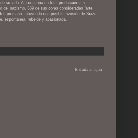
 su vida. Allí continúa su fértil producción sin
so del nazismo, 639 de sus obras consideradas “arte
es prusiana. Intuyendo una posible invasión de Suiza,
te, espontánea, rebelde y apasionada.
Entrada antigua