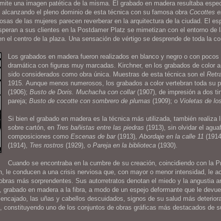
nsmite una imagen patética de la misma. El grabado en madera resultaba espe
n, alcanzando el pleno dominio de esta técnica con su famosa obra
Cocottes e
losas de las mujeres parecen reverberar en la arquitectura de la ciudad. El 
speran a sus clientes en la Postdamer Platz se mimetizan con el entorno de 
 el centro de la plaza. Una sensación de vértigo se desprende de toda la c
Los grabados en madera fueron realizados en blanco y negro o con pocos 
dramática con figuras muy marcadas. Kirchner, en los grabados de color a
sido considerados como obra única. Muestras de esta técnica son el
Retr
1915. Aunque menos numerosos, los grabados a color vertebran toda su 
(1906);
Busto de Doris. Muchacha con collar
(1907), de impresión a dos ti
pareja;
Busto de cocotte con sombrero de plumas
(1909); o
Violetas de lo
Si bien el grabado en madera es la técnica más utilizada, también realiza 
sobre cartón, en
Tres bañistas entre las piedras
(1913), sin olvidar el agu
composiciones como
Escenas de bar
(1913),
Abordaje en la calle 11
(191
(1914),
Tres rostros
(1929), o
Pareja en la biblioteca
(1930).
Cuando se encontraba en la cumbre de su creación, coincidiendo con la Pr
n, le conducen a una crisis nerviosa que, con mayor o menor intensidad, le a
 obras más sorprendentes. Sus autorretratos denotan el miedo y la angustia 
, grabado en madera a la fibra, a modo de un espejo deformante que le devue
sencajado, las uñas y cabellos descuidados, signos de su salud más deterior
, constituyendo uno de los conjuntos de obras gráficas más destacados de s