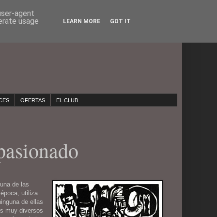
 user-agent
nerate usage
LEARN MORE
GOT IT
CES
OFERTAS
EL CLUB
pasionado
una de las
época, utiliza
ninguna de ellas
dos muy diversos