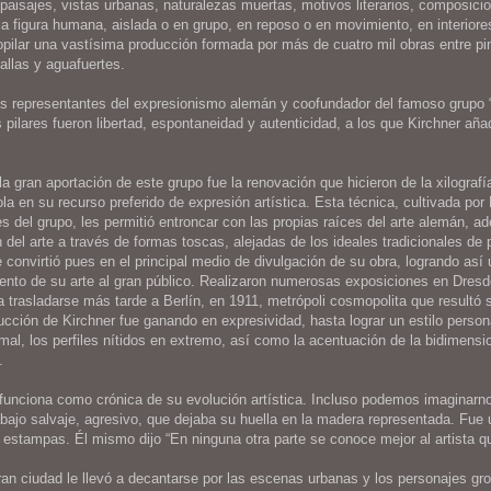
paisajes, vistas urbanas, naturalezas muertas, motivos literarios, composicio
 la figura humana, aislada o en grupo, en reposo o en movimiento, en interiore
opilar una vastísima producción formada por más de cuatro mil obras entre pi
tallas y aguafuertes.
 representantes del expresionismo alemán y coofundador del famoso grupo “
pilares fueron libertad, espontaneidad y autenticidad, a los que Kirchner añad
a gran aportación de este grupo fue la renovación que hicieron de la xilograf
la en su recurso preferido de expresión artística. Esta técnica, cultivada por
tes del grupo, les permitió entroncar con las propias raíces del arte alemán, 
del arte a través de formas toscas, alejadas de los ideales tradicionales de 
se convirtió pues en el principal medio de divulgación de su obra, logrando así
ento de su arte al gran público. Realizaron numerosas exposiciones en Dresd
a trasladarse más tarde a Berlín, en 1911, metrópoli cosmopolita que resultó 
ucción de Kirchner fue ganando en expresividad, hasta lograr un estilo person
ormal, los perfiles nítidos en extremo, así como la acentuación de la bidimen
.
 funciona como crónica de su evolución artística. Incluso podemos imaginarn
trabajo salvaje, agresivo, que dejaba su huella en la madera representada. Fue
 estampas. Él mismo dijo “En ninguna otra parte se conoce mejor al artista q
ran ciudad le llevó a decantarse por las escenas urbanas y los personajes gr