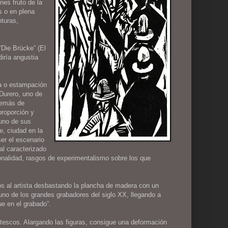
nes fruto de la
s o en plena
nturas,
Die Brücke” (El
iría angustia
ía o estampación
 Durero, uno de
además de
proporción y
 uno de sus
e, ciudad en la
ser el escenario
al caracterizado
sionalidad, rasgos de experimentalismo sobre los que
os al artista desbastando la plancha de madera con un
 uno de los grandes grabadores del siglo XX, llegando a
ue en el grabado”.
otescos. Alargando las figuras, consigue una deformación