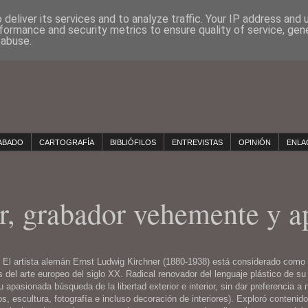
deliver its services and to analyze traffic. Your IP address and
formance and security metrics to ensure quality of service, ge
 abuse.
ABADO
CARTOGRAFÍA
BIBLIÓFILOS
ENTREVISTAS
OPINIÓN
ENLA
r, grabador vehemente y a
El artista alemán Ernst Ludwig Kirchner (1880-1938) está considerado como 
 del arte europeo del siglo XX. Radical renovador del lenguaje plástico de su 
 apasionada búsqueda de la libertad exterior e interior, sin dar preferencia a 
dos, escultura, fotografía e incluso decoración de interiores). Exploró conteni