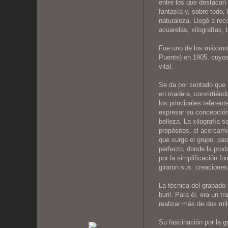
entre los que destacan 
fantasía y, sobre todo,
naturaleza. Llegó a rec
acuarelas, xilografías, 
Fue uno de los máximos
Puente) en 1905, cuyos 
vital.
Se da por sentado que l
en madera, convirtiéndo
los principales referen
expresar su concepción 
belleza. La xilografía 
propósitos, el acercami
que surge el grupo, par
perfecto, donde la prod
por la simplificación f
giraron sus creaciones
La técnica del grabado
buril. Para él, era un 
realizar más de dos mil
Su fascinación por la g